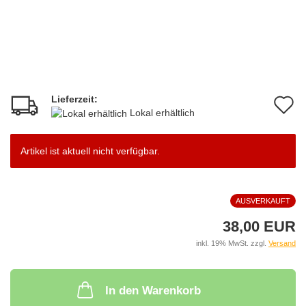
Lieferzeit:
A
Lokal erhältlich
d
M
Artikel ist aktuell nicht verfügbar.
AUSVERKAUFT
38,00 EUR
inkl. 19% MwSt. zzgl.
Versand
In den Warenkorb