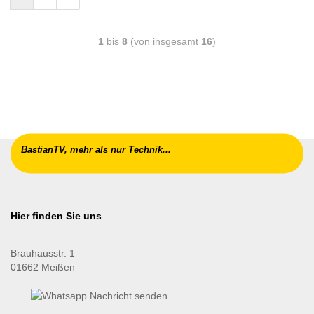
1
bis
8
(von insgesamt
16
)
BastianTV, mehr als nur Technik...
Hier finden Sie uns
Brauhausstr. 1
01662 Meißen