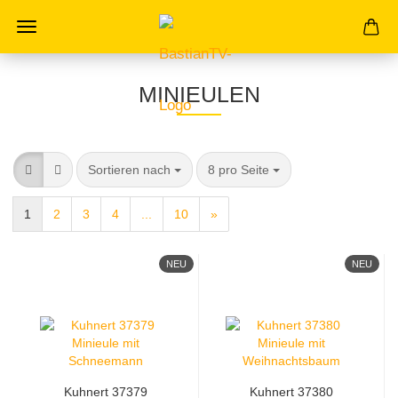
MINIEULEN
Sortieren nach
8 pro Seite
1
2
3
4
...
10
»
NEU
NEU
Kuhnert 37379
Kuhnert 37380