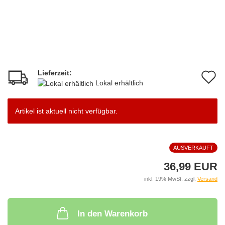
Lieferzeit:
A
Lokal erhältlich
d
M
Artikel ist aktuell nicht verfügbar.
AUSVERKAUFT
36,99 EUR
inkl. 19% MwSt. zzgl.
Versand
In den Warenkorb