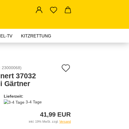
EL-TV
KITZRETTUNG
AKTUELLES
Auf
:
23000068
)
nert 37032
den
i Gärtner
Merkzettel
Lieferzeit:
3-4 Tage
41,99 EUR
inkl. 19% MwSt. zzgl.
Versand