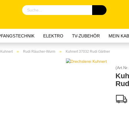
FANGSTECHNIK
ELEKTRO
TV-ZUBEHÖR
MEIN KAB
»
»
 Kuhnert
Rudi Räucher-Wurm
Kuhnert 37032 Rudi Gärtner
(Art.Nr.
Kuh
Rud