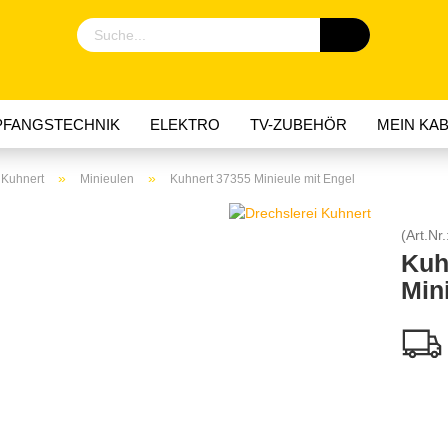
FANGSTECHNIK
ELEKTRO
TV-ZUBEHÖR
MEIN KAB
»
»
 Kuhnert
Minieulen
Kuhnert 37355 Minieule mit Engel
(Art.Nr.
Kuh
Min