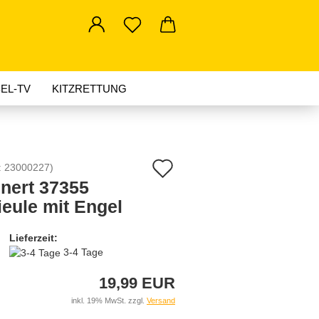
EL-TV
KITZRETTUNG
AKTUELLES
Auf
:
23000227
)
nert 37355
den
ieule mit Engel
Merkzettel
Lieferzeit:
3-4 Tage
19,99 EUR
inkl. 19% MwSt. zzgl.
Versand