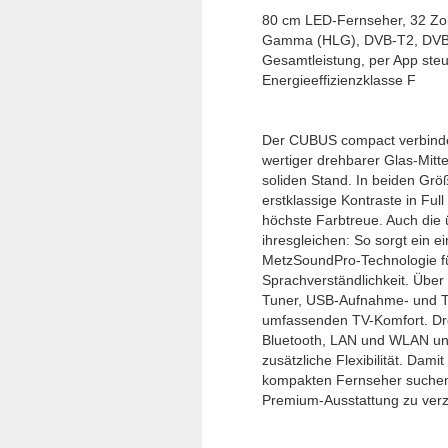
80 cm LED-Fernseher, 32 Zol
Gamma (HLG), DVB-T2, DVB-
Gesamtleistung, per App ste
Energieeffizienzklasse F
Der CUBUS compact verbindet
wertiger drehbarer Glas-Mitt
soliden Stand. In beiden Größ
erstklassige Kontraste in Fu
höchste Farbtreue. Auch die 
ihresgleichen: So sorgt ein e
MetzSoundPro-Technologie fü
Sprachverständlichkeit. Über
Tuner, USB-Aufnahme- und Ti
umfassenden TV-Komfort. Dre
Bluetooth, LAN und WLAN und 
zusätzliche Flexibilität. Damit 
kompakten Fernseher suchen,
Premium-Ausstattung zu verz