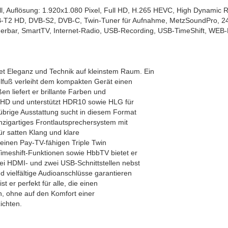
l, Auflösung: 1.920x1.080 Pixel, Full HD, H.265 HEVC, High Dynamic 
T2 HD, DVB-S2, DVB-C, Twin-Tuner für Aufnahme, MetzSoundPro, 24
uerbar, SmartTV, Internet-Radio, USB-Recording, USB-TimeShift, WEB
 Eleganz und Technik auf kleinstem Raum. Ein
elfuß verleiht dem kompakten Gerät einen
en liefert er brillante Farben und
ll HD und unterstützt HDR10 sowie HLG für
übrige Ausstattung sucht in diesem Format
inzigartiges Frontlautsprechersystem mit
r satten Klang und klare
 einen Pay-TV-fähigen Triple Twin
meshift-Funktionen sowie HbbTV bietet er
i HDMI- und zwei USB-Schnittstellen nebst
vielfältige Audioanschlüsse garantieren
ist er perfekt für alle, die einen
 ohne auf den Komfort einer
ichten.