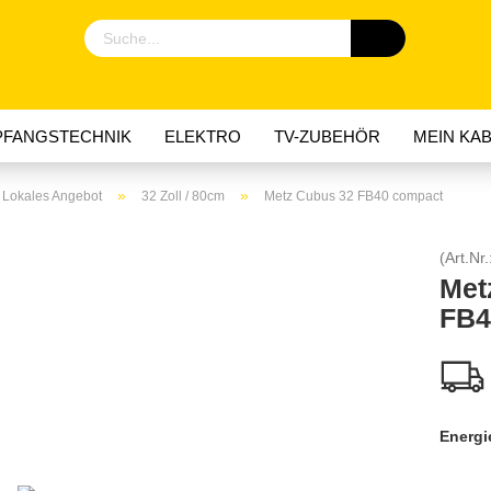
FANGSTECHNIK
ELEKTRO
TV-ZUBEHÖR
MEIN KAB
»
»
 Lokales Angebot
32 Zoll / 80cm
Metz Cubus 32 FB40 compact
(Art.Nr.
Met
FB4
Energie