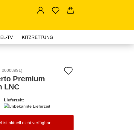
EL-TV
KITZRETTUNG
AKTUELLES
Auf
:
00008991
)
erto Premium
den
n LNC
Merkzettel
Lieferzeit:
el ist aktuell nicht verfügbar.