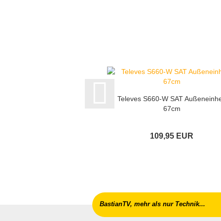
Televes S660-W SAT Außeneinhe
67cm
109,95 EUR
BastianTV, mehr als nur Technik...