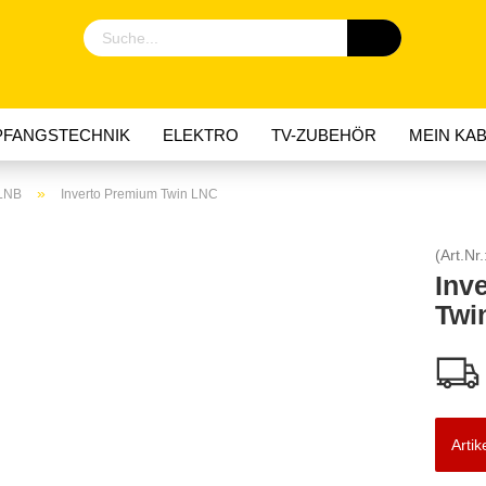
FANGSTECHNIK
ELEKTRO
TV-ZUBEHÖR
MEIN KAB
»
LNB
Inverto Premium Twin LNC
(Art.Nr.
Inv
Twi
Artik